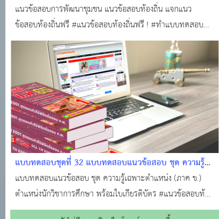
ข้อสอบออนไลน์
แนวข้อสอบการพัฒนาชุมชน แนวข้อสอบท้องถิ่น แจกแนว
ข้อสอบท้องถิ่นฟรี #แนวข้อสอบท้องถิ่นฟรี ! #ทำแบบทดสอบ
ฟรี!!! #ข้อสอบท้องถิ่นฟรี !!! #สอบบรรจุท้องถิ่น #แหล่งเรียนรู้
ของคนท้องถิ่น #ติวสอบออนไลน์ #แนวข้อสอบออนไลน์
แบบทดสอบชุดที่ 32 แบบทดสอบแนวข้อสอบ ชุด ความรู้
เฉพาะตำแหน่ง (ภาค ข.) ตำแหน่งนักวิชาการศึกษา พร้อม
แบบทดสอบแนวข้อสอบ ชุด ความรู้เฉพาะตำแหน่ง (ภาค ข.)
ใบเกียรติบัตร #แนวข้อสอบออนไลน์
ตำแหน่งนักวิชาการศึกษา พร้อมใบเกียรติบัตร #แนวข้อสอบท้อง
ถิ่นฟรี ! #ทำแบบทดสอบฟรี!!! #ข้อสอบท้องถิ่นฟรี !!! #สอบ