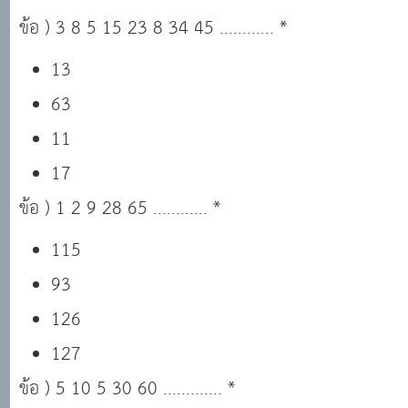
ข้อ ) 3 8 5 15 23 8 34 45 ............ *
13
63
11
17
ข้อ ) 1 2 9 28 65 ............ *
115
93
126
127
ข้อ ) 5 10 5 30 60 ............. *