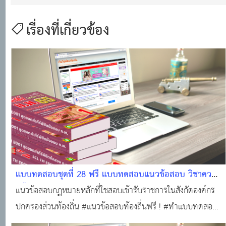
เรื่องที่เกี่ยวข้อง
แบบทดสอบชุดที่ 28 ฟรี แบบทดสอบแนวข้อสอบ วิชาความ
รู้พื้นฐานในการปฏิบัติราชการ (กฏหมายหลักที่ใช้สอบองค์กร
แนวข้อสอบกฏหมายหลักที่ใชสอบเข้ารับราชการในสังกัดองค์กร
ปกครองส่วนท้องถิ่น (25 ข้อพร้อมใบเกียรติบัตร) #แนว
ปกครองส่วนท้องถิ่น #แนวข้อสอบท้องถิ่นฟรี ! #ทำแบบทดสอบ
ข้อสอบออนไลน์
ฟรี!!! #ข้อสอบท้องถิ่นฟรี !!! #สอบบรรจุท้องถิ่น #แหล่งเรียนรู้