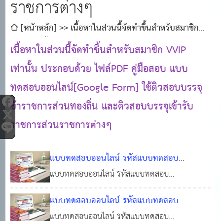
ราชการต่างๆ
[หน้าหลัก]
เนื้อหาในส่วนนี้จัดทำขึ้นสำหรับสมาชิก
VVIP เท่านั้น ประกอบด้วย ไฟล์คู่มือสอบ แบบทดสอบ
เนื้อหาในส่วนนี้จัดทำขึ้นสำหรับสมาชิก VVIP
ออนไลน์ ใช้ติวสอบบรรจุข้าราชการส่วนทองถิ่น และติวสอบ
เท่านั้น ประกอบด้วย ไฟล์PDF คู่มือสอบ แบบ
บรรจุเข้ารับราชการส่วนราชการต่างๆ
ทดสอบออนไลน์[Google Form] ใช้ติวสอบบรรจุ
ข้าราชการส่วนทองถิ่น และติวสอบบรรจุเข้ารับ
ราชการส่วนราชการต่างๆ
แบบทดสอบออนไลน์ รหัสแบบทดสอบ
TH_A006_VIP_แบบทดสอบจำลองสนามสอบ
แบบทดสอบออนไลน์ รหัสแบบทดสอบ
ท้องถิ่น ปี 2568 ภาคความรู้ความสามารถทั่วไป
TH_A006_VIP_แบบทดสอบจำลองสนามสอบท้อง
แบบทดสอบออนไลน์ รหัสแบบทดสอบ
(ภาค ก) จำนวน 100 ข้อ พร้อมเฉลย จัดให้
ถิ่น ปี 2568 ภาคความรู้ความสามารถทั่วไป (ภาค
TH_A005_VIP_แบบทดสอบจำลองสนามสอบ
แบบทดสอบออนไลน์ รหัสแบบทดสอบ