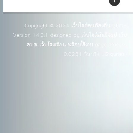
1
Copyright © 2024
เว็บไซต์คนท้องถิ่น
GCMS
Version 14.0.1 designed by
เว็บไซต์สำเร็จรูป เว็บ
อบต. เว็บโรงเรียน พร้อมใช้งาน
page process
0.0281
วินาที (
15
quries.)